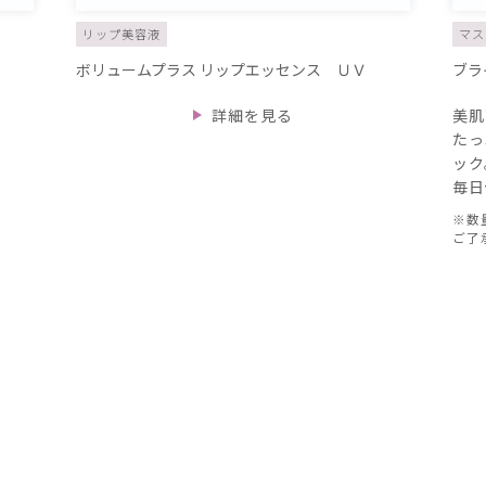
リップ美容液
マス
ボリュームプラス リップエッセンス ＵＶ
ブラ
詳細を見る
美肌
たっ
ック
毎日
※数
ご了